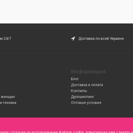
м 24/7
Доставка по всей Украине
Информация
Блог
Доставка и оплата
Контакты
 женщин
Дропшиппинг
и техника
Оптовые условия
даете согласие на использование файлов cookie, помогающих нам сделать е