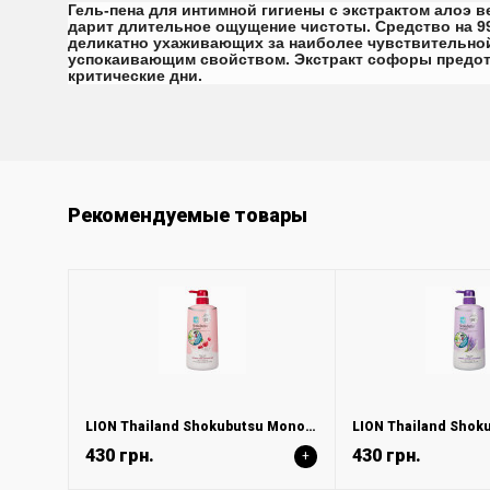
Гель-пена для интимной гигиены с экстрактом алоэ 
дарит длительное ощущение чистоты. Средство на 9
деликатно ухаживающих за наиболее чувствительной 
успокаивающим свойством. Экстракт софоры предотв
критические дни.
Рекомендуемые товары
LION Thailand Shokubutsu Monogatari Крем-гель для душа «вишня с молоком» 500 мл
430 грн.
430 грн.
+