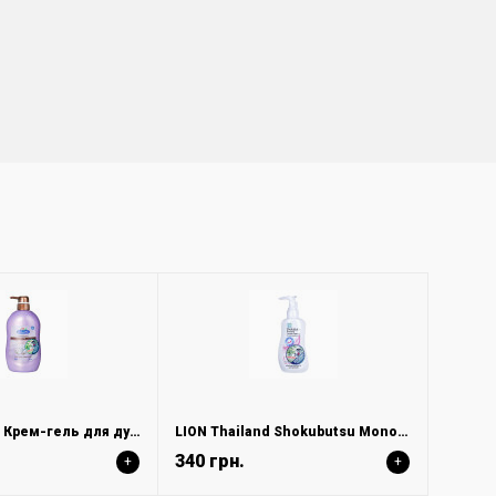
LION Thailand Крем-гель для душа "Жемчужный поцелуй" 750 мл
LION Thailand Shokubutsu Monogatari Гель-пена для интимной гигиены с алоэ вера и периллой, 150 мл
340 грн.
+
+