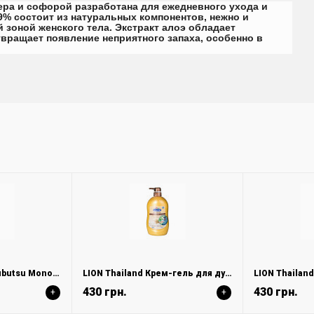
вера и софорой разработана для ежедневного ухода и
9% состоит из натуральных компонентов, нежно и
зоной женского тела. Экстракт алоэ обладает
ращает появление неприятного запаха, особенно в
LION Thailand Shokubutsu Monogatari Крем-гель для душа «лаванда с молоком» 500 мл
LION Thailand Крем-гель для душа "рисовое молочко" 750 мл
430 грн.
430 грн.
+
+