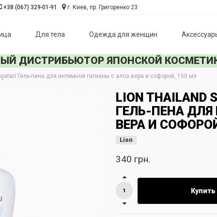
+38 (067) 329-01-91
г. Киев, пр. Григоренко 23
ица
Для тела
Одежда для женщин
Аксессуары
Й ДИСТРИБЬЮТОР ЯПОНСКОЙ КОСМЕТИК
gatari Гель-пена для интимной гигиены с алоэ вера и софорой, 150 мл
LION THAILAND
ГЕЛЬ-ПЕНА ДЛЯ
ВЕРА И СОФОРОЙ
Lion
340 грн.
Купить