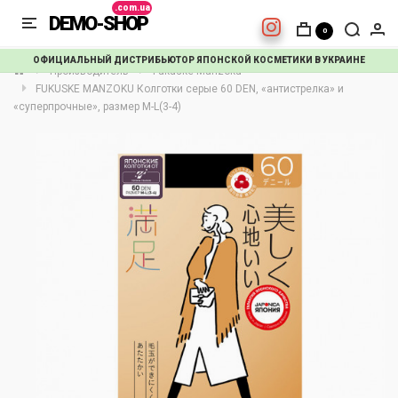
DEMO-SHOP
0
ОФИЦИАЛЬНЫЙ ДИСТРИБЬЮТОР ЯПОНСКОЙ КОСМЕТИКИ В УКРАИНЕ
Производитель
Fukuske Manzoku
FUKUSKE MANZOKU Колготки серые 60 DEN, «антистрелка» и
«суперпрочные», размер M-L(3-4)